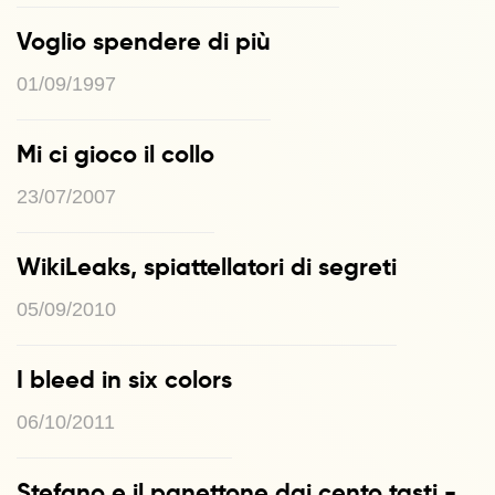
Voglio spendere di più
01/09/1997
Mi ci gioco il collo
23/07/2007
WikiLeaks, spiattellatori di segreti
05/09/2010
I bleed in six colors
06/10/2011
Stefano e il panettone dai cento tasti -