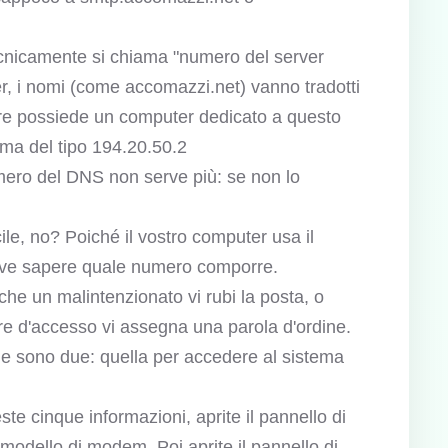
 Tecnicamente si chiama "numero del server
r, i nomi (come accomazzi.net) vanno tradotti
nitore possiede un computer dedicato a questo
rma del tipo 194.20.50.2
umero del DNS non serve più: se non lo
cile, no? Poiché il vostro computer usa il
eve sapere quale numero comporre.
 che un malintenzionato vi rubi la posta, o
ore d'accesso vi assegna una parola d'ordine.
ine sono due: quella per accedere al sistema
te cinque informazioni, aprite il pannello di
 modello di modem. Poi aprite il pannello di