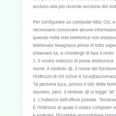
accluso alla più recente versione del s
Per configurare un computer Mac OS, e m
necessario conoscere alcune informazion
quando nella rete telefonica non esistev
telefonata bisognava prima di tutto sape
chiamare lui, e chiedergli di fare il rest
1. Il vostro indirizzo di posta elettronic
nome, il simbolo @, il nome del fornitore
l'indirizzo di chi scrive è luca@accoma
"la persona luca, presso il sito della f
davvero, però, il simbolo @ si legge "at"
2. L'indirizzo dell'ufficio postale. Tecn
È l'indirizzo al quale il vostro compute
e inoltrata. Dovrebbe assomigliare pre