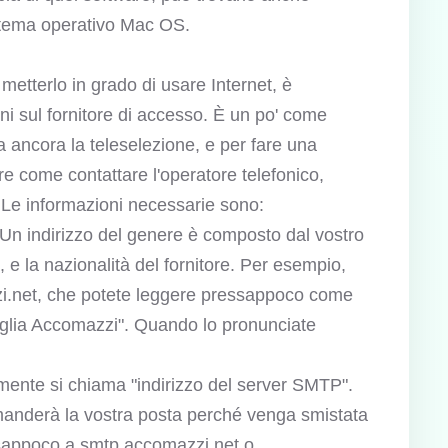
istema operativo Mac OS.
etterlo in grado di usare Internet, è
i sul fornitore di accesso. È un po' come
a ancora la teleselezione, e per fare una
re come contattare l'operatore telefonico,
o. Le informazioni necessarie sono:
a. Un indirizzo del genere è composto dal vostro
, e la nazionalità del fornitore. Per esempio,
zzi.net, che potete leggere pressappoco come
amiglia Accomazzi". Quando lo pronunciate
.
icamente si chiama "indirizzo del server SMTP".
r manderà la vostra posta perché venga smistata
ssappoco a smtp.accomazzi.net o