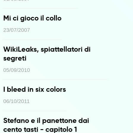
Mi ci gioco il collo
23/07/2007
WikiLeaks, spiattellatori di
segreti
05/09/2010
I bleed in six colors
06/10/2011
Stefano e il panettone dai
cento tasti - capitolo 1