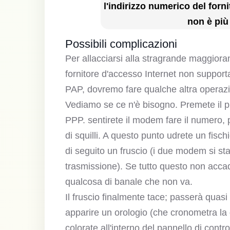
l'indirizzo numerico del forn
non è più
Possibili complicazioni
Per allacciarsi alla stragrande maggioran
fornitore d'accesso Internet non supporta 
PAP, dovremo fare qualche altra operaz
Vediamo se ce n'è bisogno. Premete il p
PPP. sentirete il modem fare il numero, p
di squilli. A questo punto udrete un fisc
di seguito un fruscio (i due modem si st
trasmissione). Se tutto questo non accad
qualcosa di banale che non va.
Il fruscio finalmente tace; passerà quas
apparire un orologio (che cronometra la d
colorate all'interno del pannello di contr