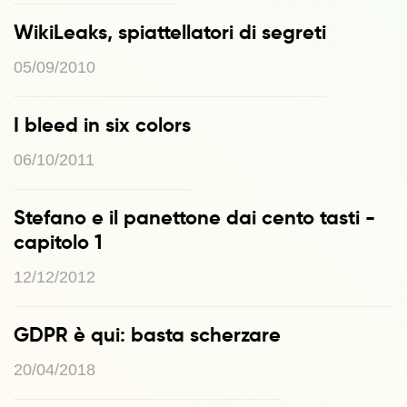
WikiLeaks, spiattellatori di segreti
05/09/2010
I bleed in six colors
06/10/2011
Stefano e il panettone dai cento tasti -
capitolo 1
12/12/2012
GDPR è qui: basta scherzare
20/04/2018