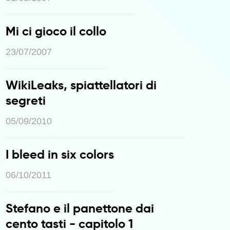
Mi ci gioco il collo
23/07/2007
WikiLeaks, spiattellatori di
segreti
05/09/2010
I bleed in six colors
06/10/2011
Stefano e il panettone dai
cento tasti - capitolo 1