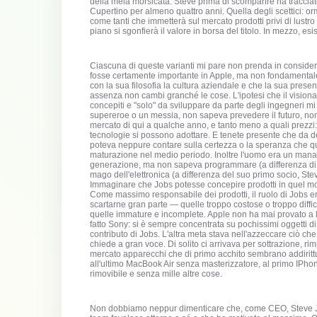
della mela morsicata: Steve prima di scomparire ha tracciat
Cupertino per almeno quattro anni. Quella degli scettici: or
come tanti che immetterà sul mercato prodotti privi di lustr
piano si sgonfierà il valore in borsa del titolo. In mezzo, esi
Ciascuna di queste varianti mi pare non prenda in consider
fosse certamente importante in Apple, ma non fondamentale. 
con la sua filosofia la cultura aziendale e che la sua pres
assenza non cambi granché le cose. L'ipotesi che il visiona
concepiti e "solo" da sviluppare da parte degli ingegneri m
supereroe o un messia, non sapeva prevedere il futuro, no
mercato di qui a qualche anno, e tanto meno a quali prezzi:
tecnologie si possono adottare. E tenete presente che da d
poteva neppure contare sulla certezza o la speranza che qua
maturazione nel medio periodo. Inoltre l'uomo era un mana
generazione, ma non sapeva programmare (a differenza di Bi
mago dell'elettronica (a differenza del suo primo socio, Stev
Immaginare che Jobs potesse concepire prodotti in quel modo, a
Come massimo responsabile dei prodotti, il ruolo di Jobs era
scartarne gran parte — quelle troppo costose o troppo diffici
quelle immature e incomplete. Apple non ha mai provato a l
fatto Sony: si è sempre concentrata su pochissimi oggetti d
contributo di Jobs. L'altra meta stava nell'azzeccare ciò ch
chiede a gran voce. Di solito ci arrivava per sottrazione, r
mercato apparecchi che di primo acchito sembrano addirittu
all'ultimo MacBook Air senza masterizzatore, al primo IPhon
rimovibile e senza mille altre cose.
Non dobbiamo neppur dimenticare che, come CEO, Steve Job