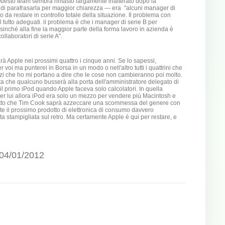
Questo team sembra rimasto largamente inalterato dopo la
di parafrasarla per maggior chiarezza — era "alcuni manager di
o da restare in controllo totale della situazione. Il problema con
 tutto adeguati. il problema è che i manager di serie B per
sinché alla fine la maggior parte della forma lavoro in azienda è
llaboratori di serie A".
farà Apple nei prossimi quattro i cinque anni. Se lo sapessi,
r voi ma punterei in Borsa in un modo o nell'altro tutti i quattrini che
dizi che ho mi portano a dire che le cose non cambieranno poi molto.
ta che qualcuno busserà alla porta dell'amministratore delegato di
 primo iPod quando Apple faceva solo calcolatori. In quella
er lui allora iPod era solo un mezzo per vendere più Macintosh e
 fatto che Tim Cook saprà azzeccare una scommessa del genere con
te il prossimo prodotto di elettronica di consumo davvero
 stampigliata sul retro. Ma certamente Apple è qui per restare, e
 04/01/2012