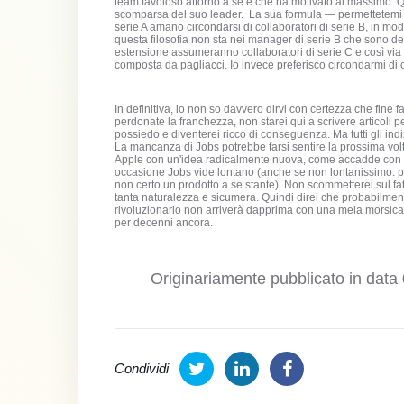
team favoloso attorno a sé e che ha motivato al massimo. 
scomparsa del suo leader. La sua formula — permettetemi 
serie A amano circondarsi di collaboratori di serie B, in mod
questa filosofia non sta nei manager di serie B che sono del
estensione assumeranno collaboratori di serie C e così via 
composta da pagliacci. Io invece preferisco circondarmi di co
In definitiva, io non so davvero dirvi con certezza che fine 
perdonate la franchezza, non starei qui a scrivere articoli pe
possiedo e diventerei ricco di conseguenza. Ma tutti gli in
La mancanza di Jobs potrebbe farsi sentire la prossima vol
Apple con un'idea radicalmente nuova, come accadde con il
occasione Jobs vide lontano (anche se non lontanissimo: p
non certo un prodotto a se stante). Non scommetterei sul
tanta naturalezza e sicumera. Quindi direi che probabilmen
rivoluzionario non arriverà dapprima con una mela morsicata
per decenni ancora.
Originariamente pubblicato in data
Condividi