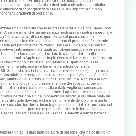
o un percorso di sviluppo e crescita che guiderà la casa di
mai priva della bussola, Apple è destinata a divenire un produttore
o e attrattiva: di conseguenza scemerà la sua importanza e pian
stono tanti gradienti di posizione.
azione una possibilità che io non trascurerei, e cioè che Steve Jobs
O, se preferite, che sia già riuscito negli anni passati a impregnare
enza fisica contasse, di conseguenza, assai poco e dunque la sua
rio abbia lasciato dietro di sé una mappa di prodotti perfettamente
i lascia poi particolarmente freddo. Jobs era un genio, ma non un
n poteva certo immaginare quali tecnologie sarebbero entrate sul
 il che è fondamentale per decidere in quali prodotti quelle
ecenni ormai in Apple non si fa più ricerca di base, dunque Jobs non
lche prototipo visto in un laboratorio di Cupertino trovasse
ger fenomenale, quasi certamente il migliore della sua
ll Gates, che iniziò la sua carriere scrivendo codice) e non era un
e Wozniak, che progettò – tutto da solo – i primi Apple I e Apple II).
ttribuirgli quel ruolo, significa, anzi, svilirne la figura e le doti.
 innanzitutto quello di prendere le idee dei suoi collaboratori,
li, quelle lontane dalle necessita e dalle voglie dei consumatori,
anciare sul mercato migliaia di prodotti ogni anni, come ha sempre
i grande perfezione sin dal momento del lancio, e qui stava metà del
e la gente vuole davvero e che è ben differente da ciò che la gente
imuovendo cioè funzioni e tecnologie men che perfette e lanciando sul
ra incompleti — pensate al primo iMac senza lettore di floppy e
e senza tastiera fisica e (quasi) senza Bluetooth e senza batteria
s era un abilissimo manipolatore di persone, che ha costruito un